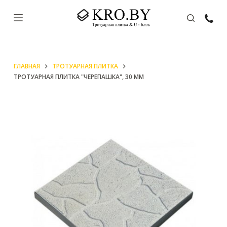
П
е
р
е
ГЛАВНАЯ
ТРОТУАРНАЯ ПЛИТКА
й
ТРОТУАРНАЯ ПЛИТКА "ЧЕРЕПАШКА", 30 ММ
т
и
к
с
у
т
и