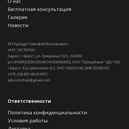
О нас
Бесплатная консультация
Галерея
Новости
ИП Крощук Тимофей Васильевич
УНП: 291707361
Адрес: г. Брест, ул. Грицевца 10/3, 224009
р/с BY60PJCB30135045741000000933, ОАО “Приорбанк” ЦБУ 500
г.Брест, б-р Шевченко 6/1, УНП 100220190, БИК PJCBBY2X
+375 (29) 823 48 03 МТС
ipkroshchuk@gmail.com
Ответственности
Политика конфиденциальности
Условия работы
Доставка