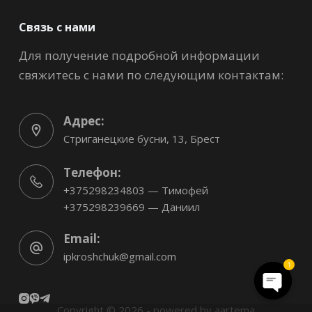
Связь с нами
Для получение подробной информации
свяжитесь с нами по следующим контактам:
Адрес:
Стриганецкие бусни, 13, Брест
Телефон:
+375298234803 — Тимофей
+375298239669 — Даниил
Email:
ipkroshchuk@gmail.com
1
O
Copyright © 2026 - powered by
aartema