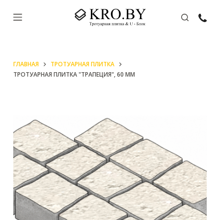
П
е
р
е
ГЛАВНАЯ
ТРОТУАРНАЯ ПЛИТКА
й
ТРОТУАРНАЯ ПЛИТКА "ТРАПЕЦИЯ", 60 ММ
т
и
к
с
у
т
и