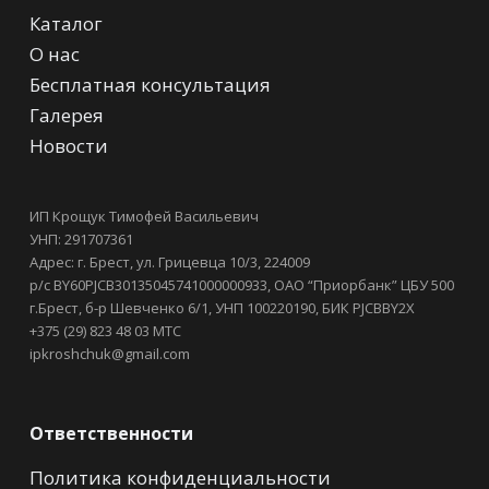
Каталог
О нас
Бесплатная консультация
Галерея
Новости
ИП Крощук Тимофей Васильевич
УНП: 291707361
Адрес: г. Брест, ул. Грицевца 10/3, 224009
р/с BY60PJCB30135045741000000933, ОАО “Приорбанк” ЦБУ 500
г.Брест, б-р Шевченко 6/1, УНП 100220190, БИК PJCBBY2X
+375 (29) 823 48 03 МТС
ipkroshchuk@gmail.com
Ответственности
Политика конфиденциальности