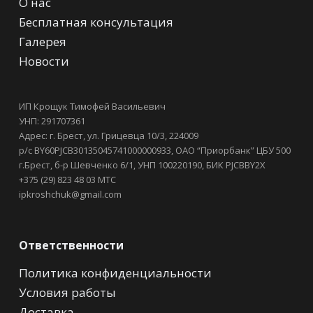
О нас
Бесплатная консультация
Галерея
Новости
ИП Крощук Тимофей Васильевич
УНП: 291707361
Адрес: г. Брест, ул. Грицевца 10/3, 224009
р/с BY60PJCB30135045741000000933, ОАО “Приорбанк” ЦБУ 500
г.Брест, б-р Шевченко 6/1, УНП 100220190, БИК PJCBBY2X
+375 (29) 823 48 03 МТС
ipkroshchuk@gmail.com
Ответственности
Политика конфиденциальности
Условия работы
Доставка