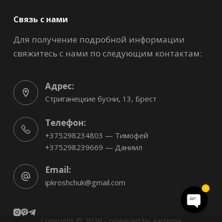
Связь с нами
Для получение подробной информации
свяжитесь с нами по следующим контактам:
Адрес:
Стриганецкие бусни, 13, Брест
Телефон:
+375298234803 — Тимофей
+375298239669 — Даниил
Email:
ipkroshchuk@gmail.com
1
O
Copyright © 2026 - powered by
aartema