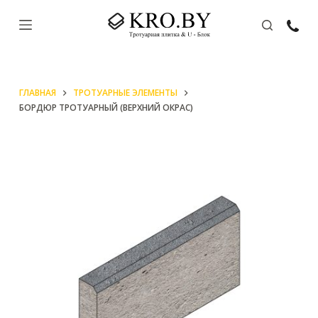
П
е
р
е
ГЛАВНАЯ
ТРОТУАРНЫЕ ЭЛЕМЕНТЫ
й
БОРДЮР ТРОТУАРНЫЙ (ВЕРХНИЙ ОКРАС)
т
и
к
с
у
т
и